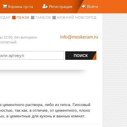
Регистрация
Войти
Корзина пуста
НОДАР
ПЕНЗА
ТАМБОВ
НИЖНИЙ НОВГОРОД
info@moskeram.ru
до 22:00, без выходных
бесплатный
 цементного раствора, либо из гипса. Гипсовый
тью, так как, в отличие, от цементного, плохо
ых, а цементные для кухонь и ванных комнат.