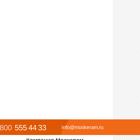
 800
555 44 33
info@moskeram.ru