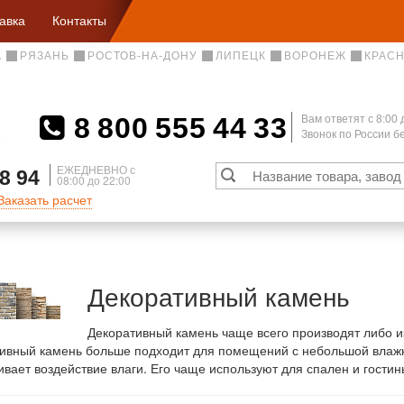
авка
Контакты
А
РЯЗАНЬ
РОСТОВ-НА-ДОНУ
ЛИПЕЦК
ВОРОНЕЖ
КРАС
8 800 555 44 33
Вам ответят c 8:00 
Звонок по России 
А
ЕЖЕДНЕВНО с
8 94
08:00 до 22:00
Заказать расчет
Декоративный камень
Декоративный камень чаще всего производят либо из
ивный камень больше подходит для помещений с небольшой влажнос
вает воздействие влаги. Его чаще используют для спален и гостин