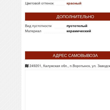
Цветовой оттенок
красный
ДОПОЛНИТЕЛЬНО
Вид пустотности
пустотелый
Материал
керамический
АДРЕС САМОВЫВОЗА
249201, Калужская обл., п.Воротынск, ул. Заводск