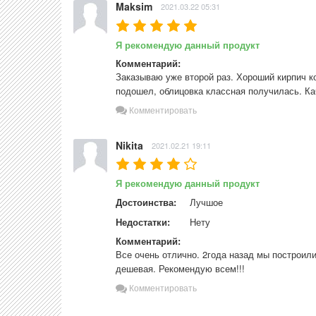
Maksim
2021.03.22 05:31
Я рекомендую данный продукт
Комментарий:
Заказываю уже второй раз. Хороший кирпич ко
подошел, облицовка классная получилась. Ка
Комментировать
Nikita
2021.02.21 19:11
Я рекомендую данный продукт
Достоинства:
Лучшое
Недостатки:
Нету
Комментарий:
Все очень отлично. 2года назад мы построили
дешевая. Рекомендую всем!!!
Комментировать