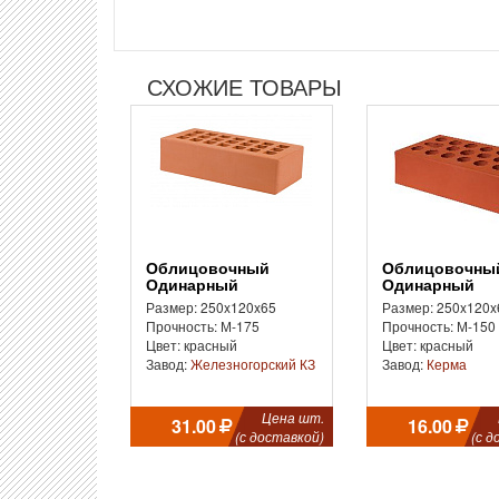
СХОЖИЕ ТОВАРЫ
Облицовочный
Облицовочный
Одинарный
Одинарный
Размер: 250x120x65
Размер: 250x120x
Прочность: М-175
Прочность: М-150
Цвет: красный
Цвет: красный
Завод:
Железногорский КЗ
Завод:
Керма
Цена шт.
31.00
16.00
(с доставкой)
(с д