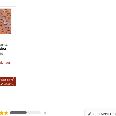
alea
40
eldhaus
2
ена за м
амовывоз)
6
ОСТАВИТЬ 