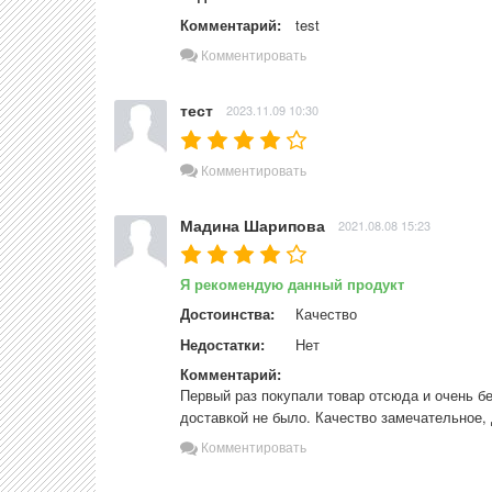
Комментарий:
test
Комментировать
тест
2023.11.09 10:30
Комментировать
Мадина Шарипова
2021.08.08 15:23
Я рекомендую данный продукт
Достоинства:
Качество
Недостатки:
Нет
Комментарий:
Первый раз покупали товар отсюда и очень бе
доставкой не было. Качество замечательное,
Комментировать