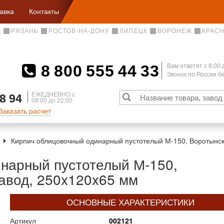
авка
Контакты
А
РЯЗАНЬ
РОСТОВ-НА-ДОНУ
ЛИПЕЦК
ВОРОНЕЖ
КРАС
8 800 555 44 33
Вам ответят c 8:00 
Звонок по России 
А
ЕЖЕДНЕВНО с
8 94
08:00 до 22:00
Заказать расчет
Кирпич облицовочный одинарный пустотелый М-150, Воротынск
нарный пустотелый М-150,
авод, 250x120x65 мм
ОСНОВНЫЕ ХАРАКТЕРИСТИКИ
Артикул
002121