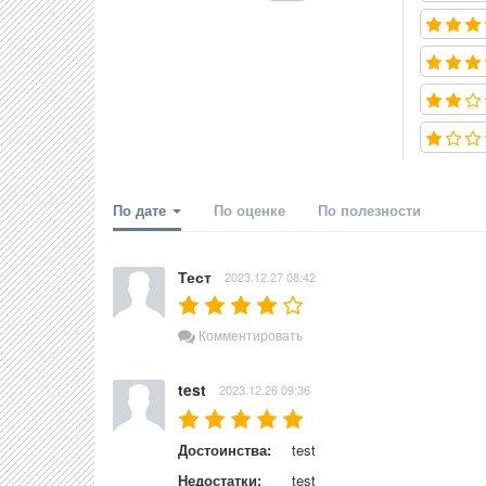
По дате
По оценке
По полезности
Тест
2023.12.27 08:42
Комментировать
test
2023.12.26 09:36
Достоинства:
test
Недостатки:
test