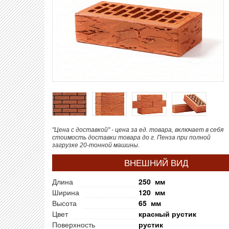
"Цена с доставкой" - цена за ед. товара, включает в себя
стоимость доставки товара до г. Пенза при полной
загрузке 20-тонной машины.
ВНЕШНИЙ ВИД
Длина
250 мм
Ширина
120 мм
Высота
65 мм
Цвет
красный рустик
Поверхность
рустик