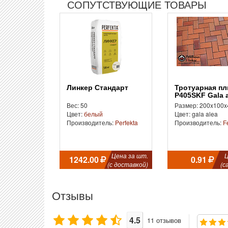
СОПУТСТВУЮЩИЕ ТОВАРЫ
Линкер Стандарт
Тротуарная плитка
P405SKF Gala 
Вес: 50
Размер: 200x100x
Цвет:
белый
Цвет: gala alea
Производитель:
Perfekta
Производитель:
F
Цена за шт.
Ц
1242.00
0.91
(с доставкой)
(с
Отзывы
4.5
11
отзывов