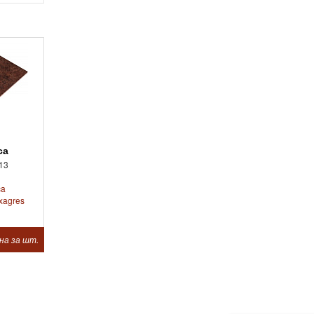
ca
13
ca
xagres
на за шт.