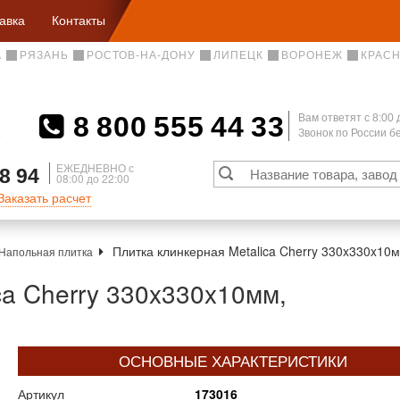
авка
Контакты
А
РЯЗАНЬ
РОСТОВ-НА-ДОНУ
ЛИПЕЦК
ВОРОНЕЖ
КРАС
8 800 555 44 33
Вам ответят c 8:00 
Звонок по России 
А
ЕЖЕДНЕВНО с
8 94
08:00 до 22:00
Заказать расчет
Плитка клинкерная Metalica Cherry 330x330x10м
Напольная плитка
ca Cherry 330x330x10мм,
ОСНОВНЫЕ ХАРАКТЕРИСТИКИ
Артикул
173016