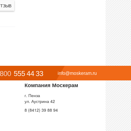
ОТЗЫВ
 800
555 44 33
info@moskeram.ru
Компания Москерам
г. Пенза
ул. Аустрина 42
8 (8412) 39 88 94