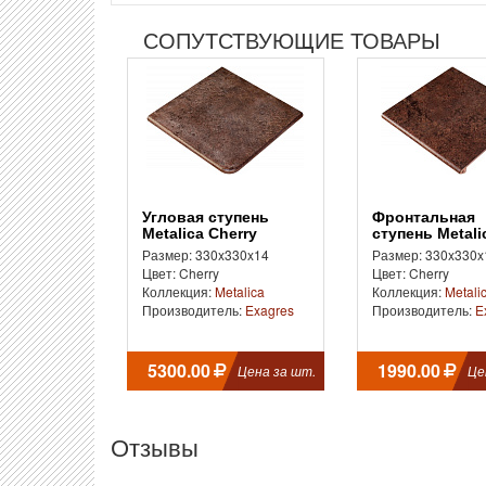
СОПУТСТВУЮЩИЕ ТОВАРЫ
Угловая ступень
Фронтальная
Metalica Cherry
ступень Metali
Cherry
Размер: 330x330x14
Размер: 330x330x
Цвет: Cherry
Цвет: Cherry
Коллекция:
Metalica
Коллекция:
Metali
Производитель:
Exagres
Производитель:
E
5300.00
1990.00
Цена за шт.
Це
Отзывы