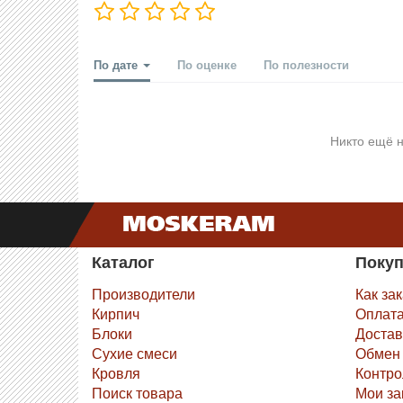
По дате
По оценке
По полезности
Никто ещё н
Каталог
Поку
Производители
Как за
Кирпич
Оплат
Блоки
Достав
Сухие смеси
Обмен 
Кровля
Контро
Поиск товара
Мои за