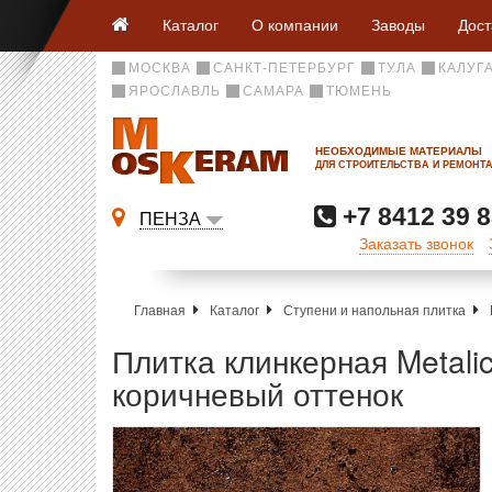
Каталог
О компании
Заводы
Дост
МОСКВА
САНКТ-ПЕТЕРБУРГ
ТУЛА
КАЛУГ
ЯРОСЛАВЛЬ
САМАРА
ТЮМЕНЬ
НЕОБХОДИМЫЕ МАТЕРИАЛЫ
ДЛЯ СТРОИТЕЛЬСТВА И РЕМОНТ
+7 8412 39 8
ПЕНЗА
Заказать звонок
Главная
Каталог
Ступени и напольная плитка
Плитка клинкерная Metali
коричневый оттенок